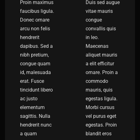
Proin maximus
Duis sed augue
faucibus ligula.
vitae mauris
Donec ornare
congue
arcu non felis
convallis quis
hendrerit
in leo.
dapibus. Sed a
Maecenas
nibh pretium,
aliquet mauris
congue quam
a elit efficitur
id, malesuada
ornare. Proin a
erat. Fusce
commodo
tincidunt libero
mauris, quis
ac justo
egestas ligula.
elementum
Morbi cursus
sagittis. Nulla
vel purus eget
hendrerit nunc
egestas. Proin
a quam
blandit eros